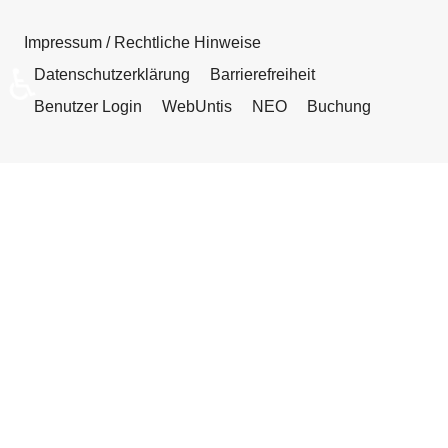
Impressum / Rechtliche Hinweise
♿
Datenschutzerklärung
Barrierefreiheit
Benutzer Login
WebUntis
NEO
Buchung