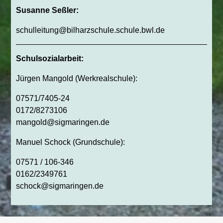
Susanne Seßler:
schulleitung@bilharzschule.schule.bwl.de
Schulsozialarbeit:
Jürgen Mangold (Werkrealschule):
07571/7405-24
0172/8273106
mangold@sigmaringen.de
Manuel Schock (Grundschule):
07571 / 106-346
0162/2349761
schock@sigmaringen.de