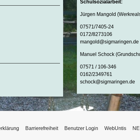
Schulsozialarbeit:
Jürgen Mangold (Werkreals
07571/7405-24
0172/8273106
mangold@sigmaringen.de
Manuel Schock (Grundschu
07571 / 106-346
0162/2349761
schock@sigmaringen.de
rklärung
Barrierefreiheit
Benutzer Login
WebUntis
NE