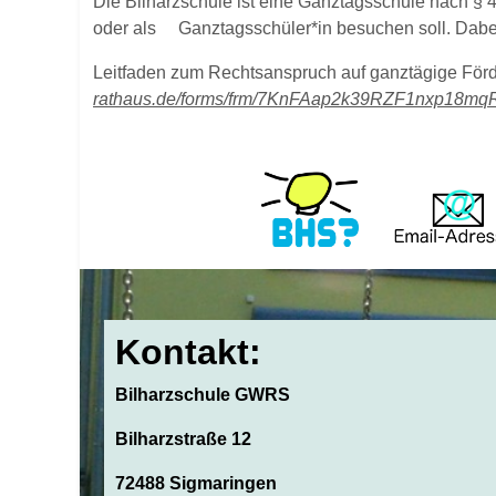
Die Bilharzschule ist eine Ganztagsschule nach § 
oder als Ganztagsschüler*in besuchen soll. Dabe
Leitfaden zum Rechtsanspruch auf ganztägige Förd
rathaus.de/forms/frm/7KnFAap2k39RZF1nxp18mq
Kontakt:
Bilharzschule GWRS
Bilharzstraße 12
72488 Sigmaringen