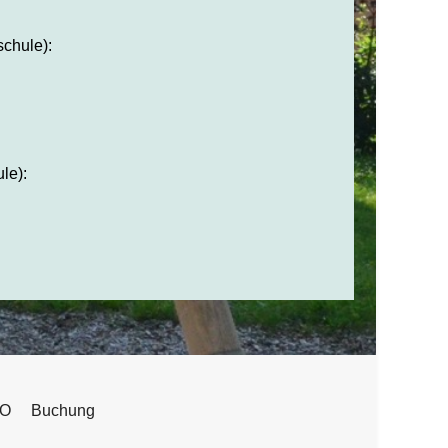
chule):
le):
O
Buchung