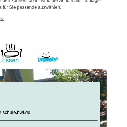
iden können, ob ihr Kind die Schule als Halbtags-
s für Sie passende auswählen.
es-
e.schule.bwl.de