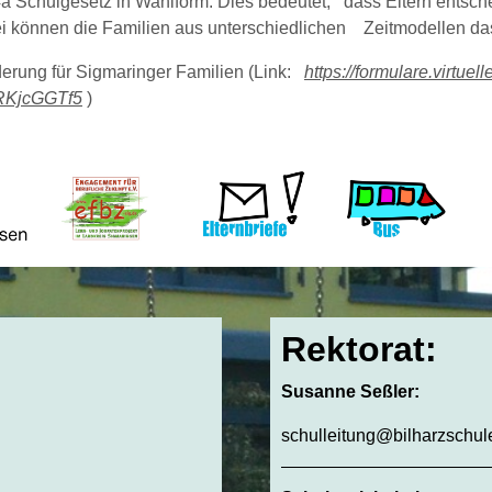
4a Schulgesetz in Wahlform. Dies bedeutet, dass Eltern entsche
i können die Familien aus unterschiedlichen Zeitmodellen da
erung für Sigmaringer Familien (Link:
https://formulare.virtuell
RKjcGGTf5
)
Rektorat:
Susanne Seßler:
schulleitung@bilharzschul