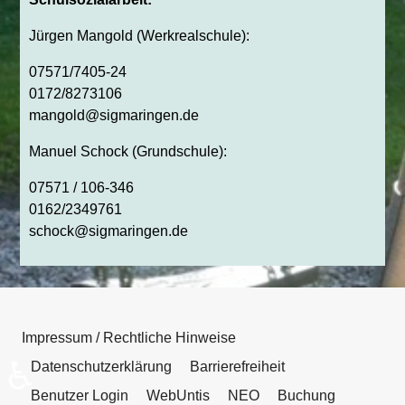
Jürgen Mangold (Werkrealschule):
07571/7405-24
0172/8273106
mangold@sigmaringen.de
Manuel Schock (Grundschule):
07571 / 106-346
0162/2349761
schock@sigmaringen.de
Impressum / Rechtliche Hinweise
♿
Datenschutzerklärung
Barrierefreiheit
Benutzer Login
WebUntis
NEO
Buchung