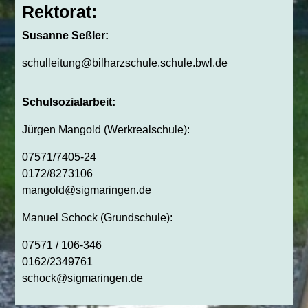
Rektorat:
Susanne Seßler:
schulleitung@bilharzschule.schule.bwl.de
Schulsozialarbeit:
Jürgen Mangold (Werkrealschule):
07571/7405-24
0172/8273106
mangold@sigmaringen.de
Manuel Schock (Grundschule):
07571 / 106-346
0162/2349761
schock@sigmaringen.de