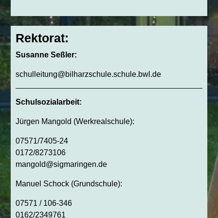
Rektorat:
Susanne Seßler:
schulleitung@bilharzschule.schule.bwl.de
Schulsozialarbeit:
Jürgen Mangold (Werkrealschule):
07571/7405-24
0172/8273106
mangold@sigmaringen.de
Manuel Schock (Grundschule):
07571 / 106-346
0162/2349761